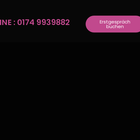
E
TING
NE : 0174 9939882
Erstgespräch
buchen